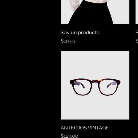
Soy un producto
Vista rápida
S
Precio
P
$19.99
$
ANTEOJOS VINTAGE
Vista rápida
Precio
$129.00