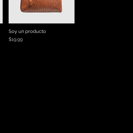
Soy un producto
Vista rápida
Precio
$19.99