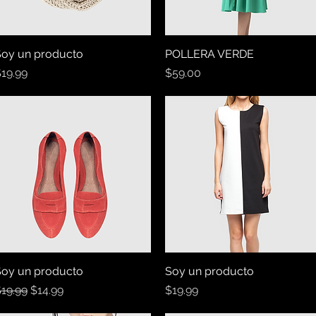
oy un producto
Vista rápida
POLLERA VERDE
Vista rápida
recio
Precio
19.99
$59.00
oy un producto
Vista rápida
Soy un producto
Vista rápida
recio
Precio de oferta
Precio
19.99
$14.99
$19.99