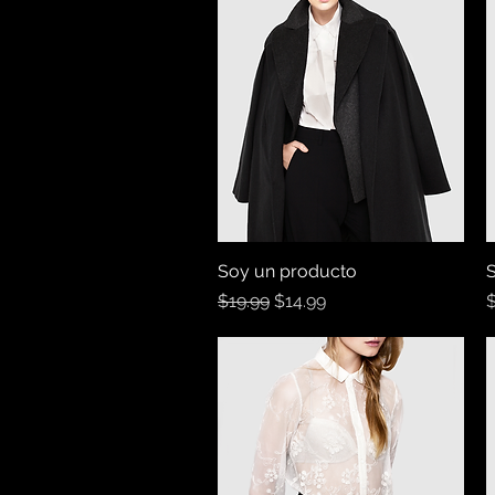
Soy un producto
Vista rápida
S
Precio
Precio de oferta
P
$19.99
$14.99
$