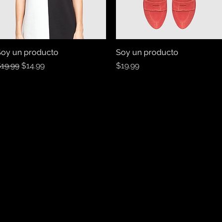
oy un producto
Vista rápida
Soy un producto
Vista rápida
recio
Precio de oferta
Precio
19.99
$14.99
$19.99