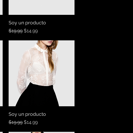
Soy un producto
Vista rápida
Precio
Precio de oferta
$19.99
$14.99
Soy un producto
Vista rápida
Precio
Precio de oferta
$19.99
$14.99