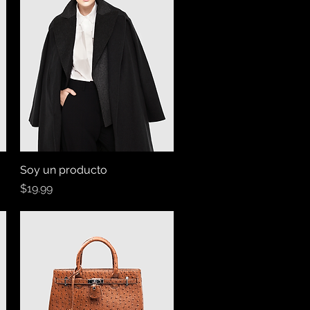
Soy un producto
Vista rápida
Precio
$19.99