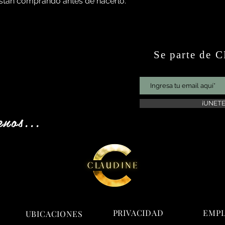
están comprando antes de hacerlo.
Se parte de
¡UNETE
enos...
PRIVACIDAD
EMP
UBICACIONES