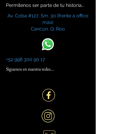
Permitenos ser parte de tu historia...
Av. Coba #127, Sm. 30 (frente a office
max)
Cancún, Q. Roo
+52 998 300 90 17
Siguenos en nuestra redes...