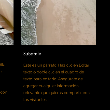
Subtítulo
itar
Este es un párrafo. Haz clic en Editar
e
texto o doble clic en el cuadro de
e
texto para editarlo. Asegúrate de
agregar cualquier información
 con
relevante que quieras compartir con
tus visitantes.