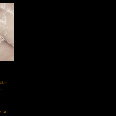
itar
e
e
 con