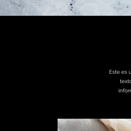
Este es u
text
infor