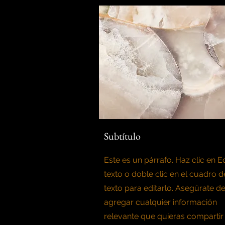
Subtítulo
Este es un párrafo. Haz clic en Ed
texto o doble clic en el cuadro d
texto para editarlo. Asegúrate d
agregar cualquier información
relevante que quieras compartir