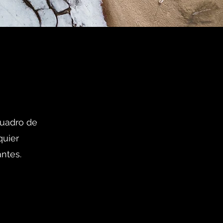
 cuadro de
quier
antes.